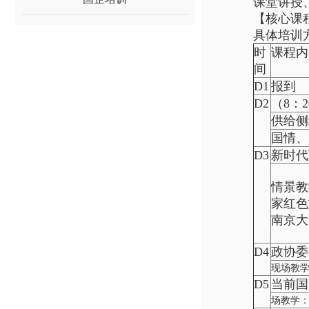
课堂讲授
【核心课
具体培训
时
课程内
间
D1
报到
D2
（8：
供给侧
国情、
D3
新时代
情景教
家红色
南京大
D4
政协委
现场教
D5
当前国
场教学：