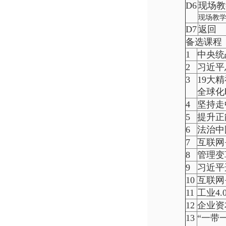
D6
现场教
现场教
D7
返回
备选课程
1
中央统
2
习近平
3
19大
全球化
4
坚持走
5
提升正
6
法治中
7
互联网
8
管理变
9
习近平
10
互联网
11
工业4.
12
企业资
13
“一带