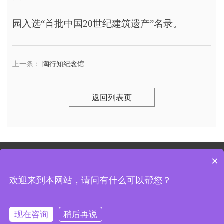
园入选“首批中国20世纪建筑遗产”名录。
下
上一条：
陶行知纪念馆
返回列表页
×
南京大学培训中心 联系电话：
苏ICP备18055778号-2
欢迎来到本网站，请问有什么可以帮您？
友情链接
现在咨询
稍后再说
地址：南京市鼓楼区汉口路22号（鼓楼校区）